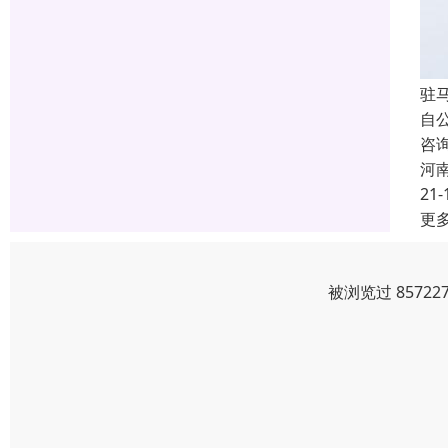
驻
自
咨
河
21-
更
被浏览过 8572