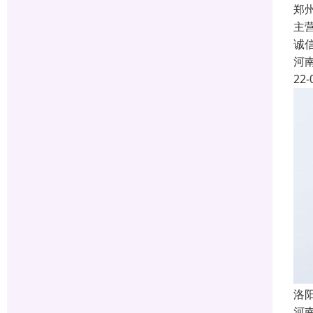
郑
主
诚
河
22-
洛
河