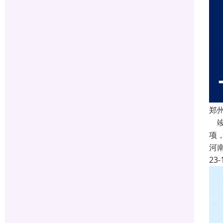
郑
竣
项
河
23-