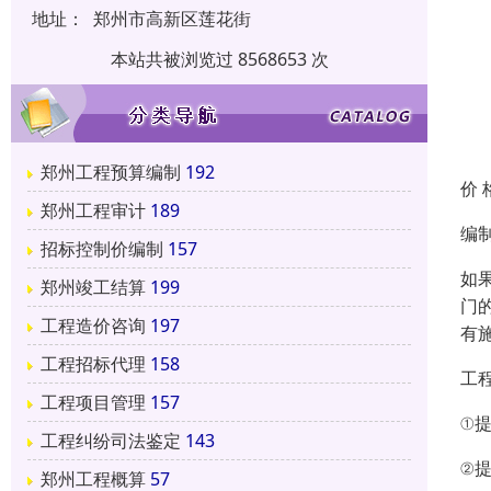
地址：
郑州市高新区莲花街
本站共被浏览过 8568653 次
郑州工程预算编制
192
价 
郑州工程审计
189
编
招标控制价编制
157
如
郑州竣工结算
199
门
工程造价咨询
197
有
工程招标代理
158
工
工程项目管理
157
①
工程纠纷司法鉴定
143
②
郑州工程概算
57