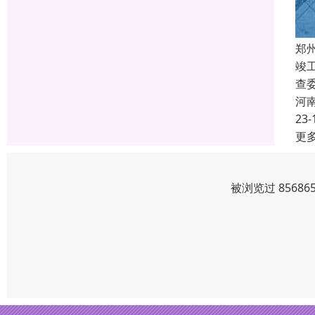
郑
竣
查
河
23-
更
被浏览过 8568