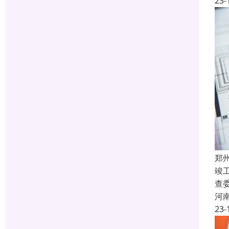
23-
郑
竣
查
河
23-