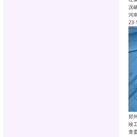
况
河
23-
郑
竣
查