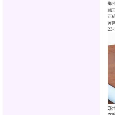
郑
施
正
河
23-
郑
在