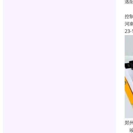
洛
建
控
河
23-
郑
竣