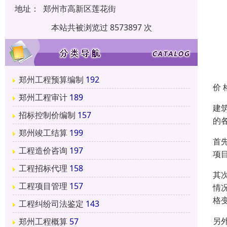
地址：
郑州市高新区莲花街
本站共被浏览过 8573897 次
郑州工程预算编制
192
价 
郑州工程审计
189
建
招标控制价编制
157
的
郑州竣工结算
199
首
工程造价咨询
197
项
工程招标代理
158
其
工程项目管理
157
情
格
工程纠纷司法鉴定
143
另
郑州工程概算
57