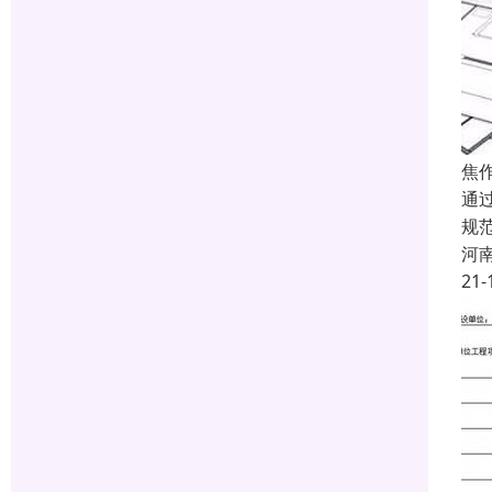
焦
通
规
河
21-