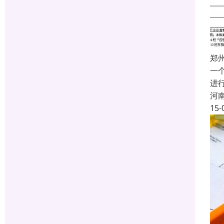
郑
一
进
河
15-