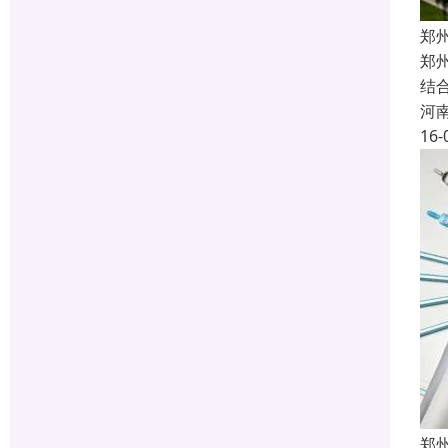
郑
郑
结
河
16-
郑