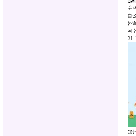
驻
自
咨
河
21-
郑