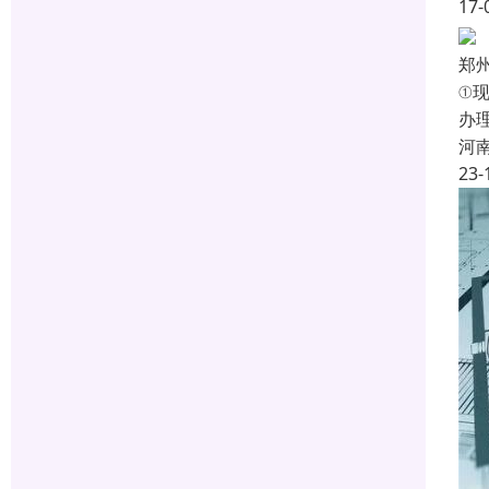
17-
郑
①
办
河
23-