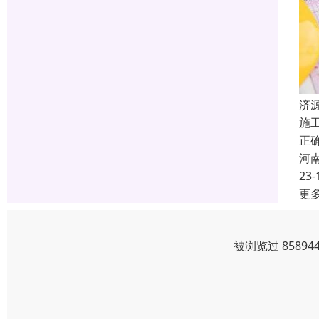
济
施
正
河
23-
更
被浏览过 8589