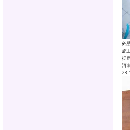
鹤
施
据
河
23-