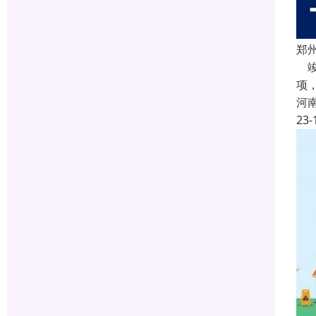
郑
竣
项
河
23-