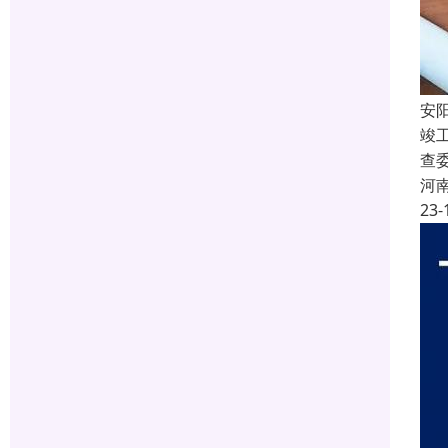
安
竣
查
河
23-