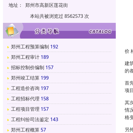
地址：
郑州市高新区莲花街
本站共被浏览过 8562573 次
郑州工程预算编制
192
价 
郑州工程审计
189
建
招标控制价编制
157
的
郑州竣工结算
199
首
工程造价咨询
197
项
工程招标代理
158
其
工程项目管理
157
情
格
工程纠纷司法鉴定
143
另
郑州工程概算
57