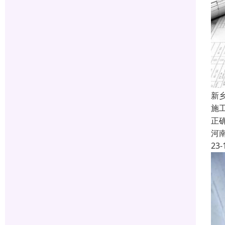
新
施
正
河
23-