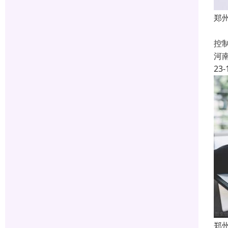
郑
建
控
河
23-
郑