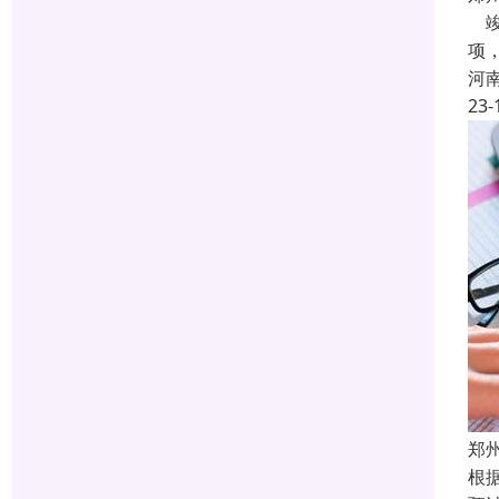
竣
项
河
23-
郑
根据