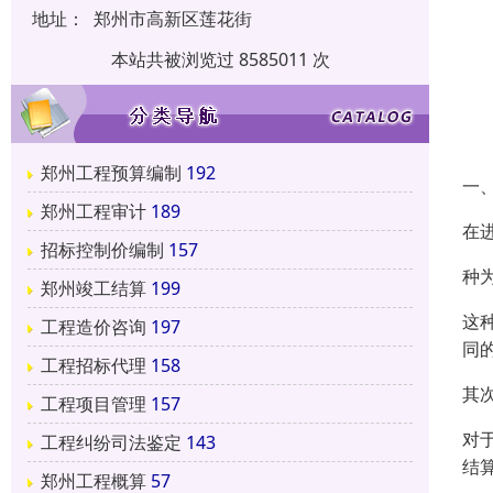
地址：
郑州市高新区莲花街
本站共被浏览过 8585011 次
郑州工程预算编制
192
一
郑州工程审计
189
在
招标控制价编制
157
种
郑州竣工结算
199
这
工程造价咨询
197
同
工程招标代理
158
其
工程项目管理
157
对
工程纠纷司法鉴定
143
结
郑州工程概算
57