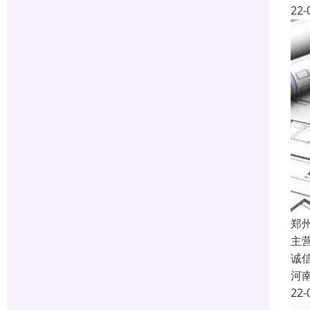
22-
郑
主
诚
河
22-