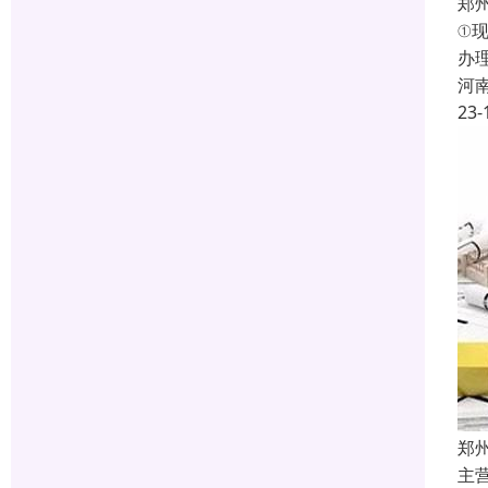
郑
①
办
河
23-
郑
主