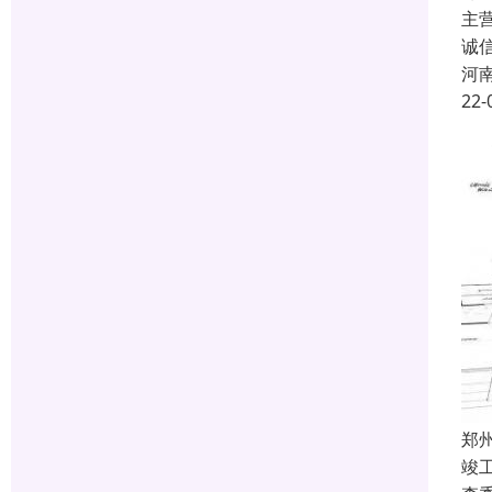
主
诚
河
22-
郑
竣