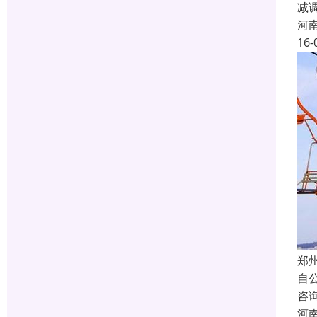
减
河
16-
郑
自
咨
河