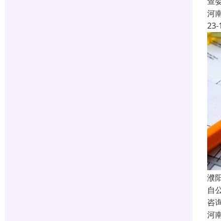
查
河
23-
濮
自
咨
河