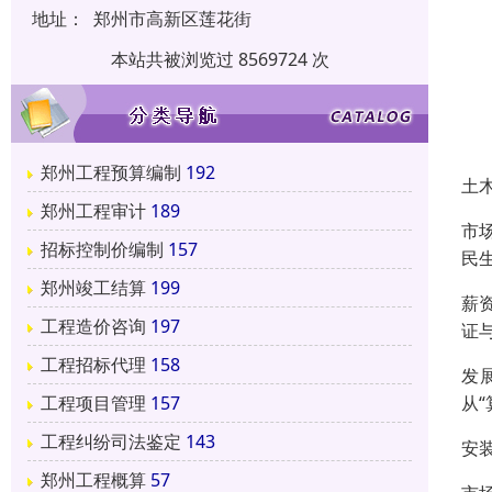
地址：
郑州市高新区莲花街
本站共被浏览过 8569724 次
郑州工程预算编制
192
土
郑州工程审计
189
市
招标控制价编制
157
民
郑州竣工结算
199
薪
工程造价咨询
197
证
工程招标代理
158
发
从
工程项目管理
157
工程纠纷司法鉴定
143
安
郑州工程概算
57