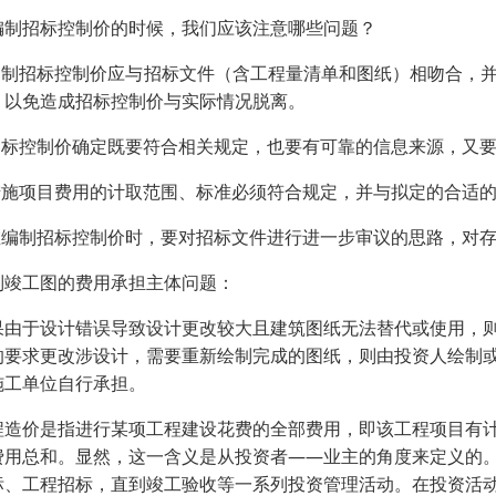
编制招标控制价的时候，我们应该注意哪些问题？
编制招标控制价应与招标文件（含工程量清单和图纸）相吻合，
，以免造成招标控制价与实际情况脱离。
招标控制价确定既要符合相关规定，也要有可靠的信息来源，又
措施项目费用的计取范围、标准必须符合规定，并与拟定的合适
在编制招标控制价时，要对招标文件进行进一步审议的思路，对
制竣工图的费用承担主体问题：
果由于设计错误导致设计更改较大且建筑图纸无法替代或使用，
的要求更改涉设计，需要重新绘制完成的图纸，则由投资人绘制
施工单位自行承担。
程造价是指进行某项工程建设花费的全部费用，即该工程项目有
费用总和。显然，这一含义是从投资者——业主的角度来定义的
标、工程招标，直到竣工验收等一系列投资管理活动。在投资活