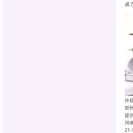
成
许
郑
提
河
21-