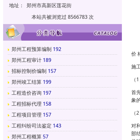
地址：
郑州市高新区莲花街
本站共被浏览过 8566783 次
郑州工程预算编制
192
价 
郑州工程审计
189
施
招标控制价编制
157
（
郑州竣工结算
199
首
工程造价咨询
197
象
工程招标代理
158
（
工程项目管理
157
对
工程纠纷司法鉴定
143
部
郑州工程概算
57