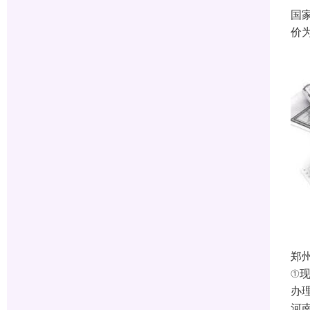
国
价
郑
①
办
河