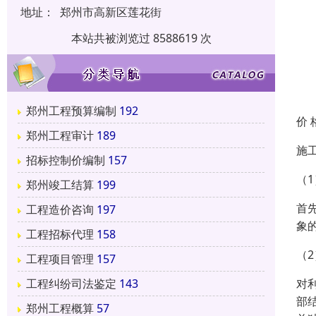
地址：
郑州市高新区莲花街
本站共被浏览过 8588619 次
郑州工程预算编制
192
价 
郑州工程审计
189
施
招标控制价编制
157
（
郑州竣工结算
199
首
工程造价咨询
197
象
工程招标代理
158
（
工程项目管理
157
对
工程纠纷司法鉴定
143
部
郑州工程概算
57