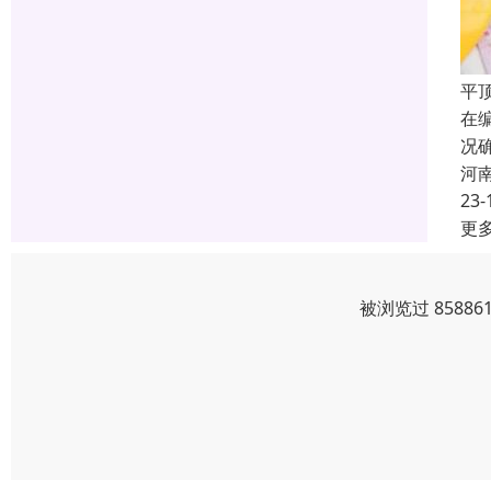
平
在
况
河
23-
更
被浏览过 8588