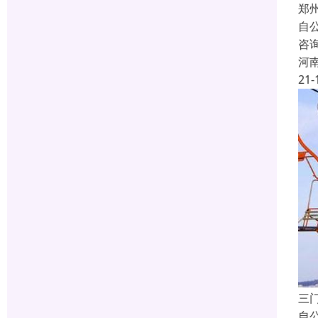
郑
自
咨
河
21-
三
自