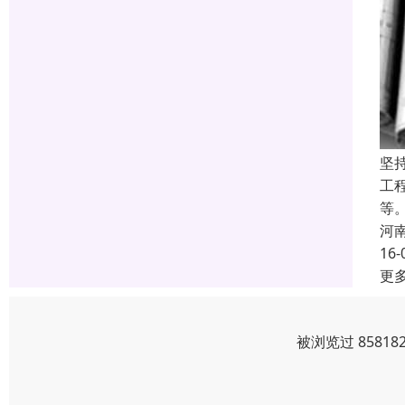
坚
工
等
河
16-
更
被浏览过 8581