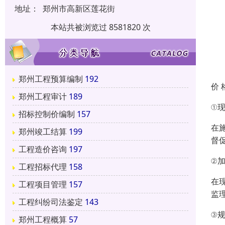
地址：
郑州市高新区莲花街
本站共被浏览过 8581820 次
郑州工程预算编制
192
价 
郑州工程审计
189
①
招标控制价编制
157
在
郑州竣工结算
199
督
工程造价咨询
197
②
工程招标代理
158
在
工程项目管理
157
监
工程纠纷司法鉴定
143
③
郑州工程概算
57