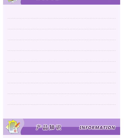
郑州工程预算编制
192
价 
郑州工程审计
189
目
招标控制价编制
157
的
郑州竣工结算
199
与
工程造价咨询
197
得
工程招标代理
158
不
工程项目管理
157
不
工程纠纷司法鉴定
143
益
郑州工程概算
57
编
工程可研报告
50
(
在
(