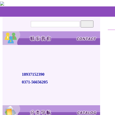
首页
产
站内搜索：
公司：
河南恒德工程造价咨询有限公司
202
联系：
苑经理
邮箱：
136411597@163.com
手机：
18937152390
电话：
0371-56656205
地址：
郑州市高新区莲花街
本站共被浏览过 8572461 次